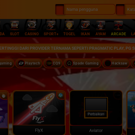
DA
SLOT
CASINO
SPORT+
TOGEL
IKAN
AYAM
ARCADE
L
ERNAMA SEPERTI PRAGMATIC PLAY, PG SOFT, HABANERO, DAN SLOT
gaming
Playtech
CQ9
Spade Gaming
Hacksaw
Perbaikan
FlyX
Aviator