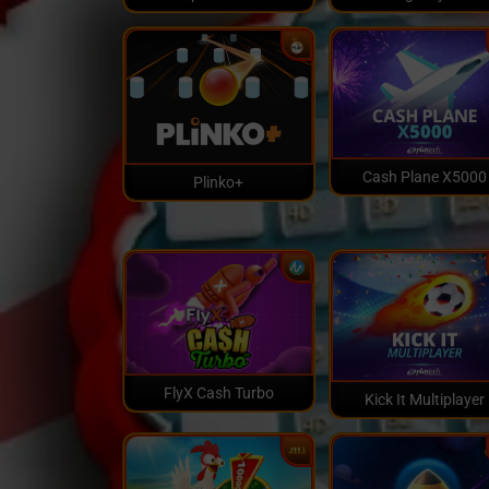
Cash Plane X5000
Plinko+
FlyX Cash Turbo
Kick It Multiplayer