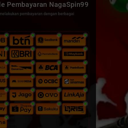
e Pembayaran NagaSpin99
 melakukan pembayaran dengan berbagai
api juga dari
seberapa nyaman dan aman pengguna
ggung jawab sosial, Nagaspin99 berhasil menciptakan
in99 layak menjadi pilihan utama.