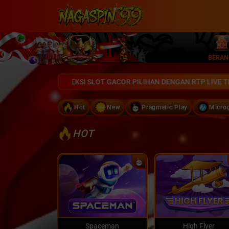
BERAN
OT GACOR PILIHAN DENGAN RTP LIVE TERTINGGI DARI PROVIDER T
Hot
New
Pragmatic Play
Micro
HOT
Spaceman
High Flyer