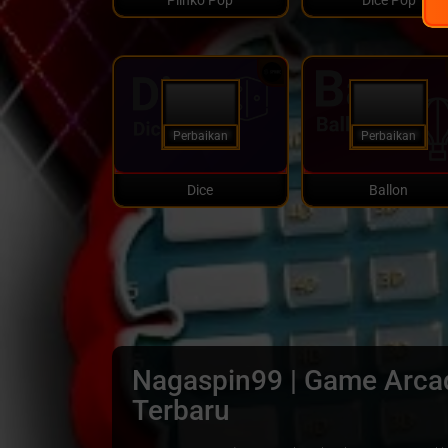
Perbaikan
Perbaikan
Dice
Ballon
Nagaspin99 | Game Arca
Terbaru