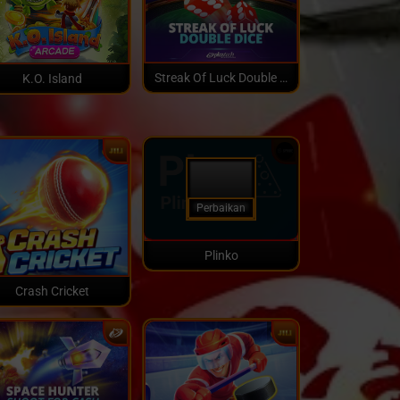
Streak Of Luck Double Dice
K.O. Island
Perbaikan
Plinko
Crash Cricket