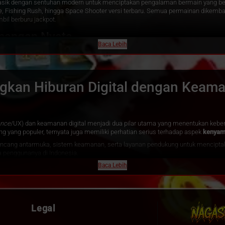
ik dengan sentuhan modern untuk menciptakan pengalaman bermain yang berb
me, Fishing Rush, hingga Space Shooter versi terbaru. Semua permainan dikemb
bil berburu jackpot.
nangan Nyata
Baca Lebih
an RTP tinggi dan transparan di setiap permainan. Pemain bisa memilih game 
il permainan dijamin murni tanpa manipulasi. Cukup mainkan dengan strategi 
gkan Hiburan Digital dengan Keam
p Hari
anyak bonus arcade seperti cashback mingguan, free credit harian, dan hadia
saldo bonus secara otomatis. Program loyalitas ini dibuat agar pemain meras
ence
/UX) dan keamanan digital menjadi dua pilar utama yang menentukan keber
ing yang populer, ternyata juga memiliki perhatian serius terhadap aspek
kenyam
Full
ncang antarmuka, sistem keamanan, serta layanan pendukung untuk menciptak
a penggunanya di Indonesia.
a di Nagaspin99. Semua transaksi dilakukan dengan sistem otomatis cepat da
Baca Lebih
dar Platform Hiburan
ndala saat bermain, tim support 24 jam selalu siap membantu dengan respon 
hawatir.
an promosi, namun mengabaikan kenyamanan pengguna. Nagaspin99 hadir denga
 tetapi juga karena
merasa aman, dihargai, dan dimudahkan
setiap kali mengak
mati permainan arcade online yang seru, aman, dan menguntungkan.
melimpah, Nagaspin99 siap memberikan hiburan berkualitas dan peluang menang
Legal
an sistem keamanan berlapis, Nagaspin99 berhasil membangun reputasi sebag