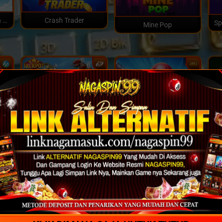
The Incredible Balloon Machine
Crash Trader
Mine Pop
4 Cash Planes: Multiplayer
Crash Touchdown
Perbaikan